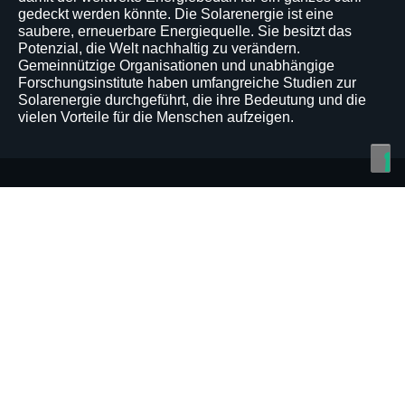
gedeckt
werden
könnte.
Die
Solarenergie
ist
eine
saubere,
erneuerbare
Energiequelle.
Sie
besitzt
das
Potenzial,
die
Welt
nachhaltig
zu
verändern.
Gemeinnützige
Organisationen
und
unabhängige
Forschungsinstitute
haben
umfangreiche
Studien
zur
Solarenergie
durchgeführt,
die
ihre
Bedeutung
und
die
vielen
Vorteile
für
die
Menschen
aufzeigen.
Video-
Datei