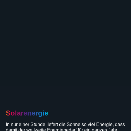
Solarenergie
In
nur
einer
Stunde
liefert
die
Sonne
so
viel
Energie,
dass
damit
der
weltweite
Energiebedarf
für
ein
ganzes
Jahr